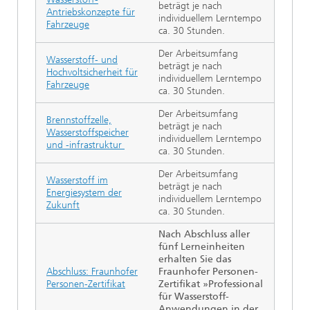
beträgt je nach
Antriebskonzepte für
individuellem Lerntempo
Fahrzeuge
ca. 30 Stunden.
Der Arbeitsumfang
Wasserstoff- und
beträgt je nach
Hochvoltsicherheit für
individuellem Lerntempo
Fahrzeuge
ca. 30 Stunden.
Der Arbeitsumfang
Brennstoffzelle,
beträgt je nach
Wasserstoffspeicher
individuellem Lerntempo
und -infrastruktur
ca. 30 Stunden.
Der Arbeitsumfang
Wasserstoff im
beträgt je nach
Energiesystem der
individuellem Lerntempo
Zukunft
ca. 30 Stunden.
Nach Abschluss aller
fünf Lerneinheiten
erhalten Sie das
Abschluss: Fraunhofer
Fraunhofer Personen-
Personen-Zertifikat
Zertifikat »Professional
für Wasserstoff-
Anwendungen in der