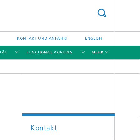
G
KONTAKT UND ANFAHRT
ENGLISH
TÄT
FUNCTIONAL PRINTING
MEHR
[X]
[X]
[X]
[X]
Kontakt