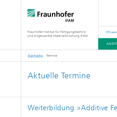
Fraunhofer-Institut für Fertigungstechnik
Fraun
und Angewandte Materialforschung IFAM
ADDIT
Startseite
Termine
ADDITIVE FERTIGUNG
BATTERIESPEICHER
ELEKTROMOBILITÄT
FUNCTIONAL PRINTING
Aktuelle Termine
Weiterbildung »Additive F